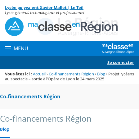
Panneau de gestion des cookies
Lycée polyvalent Xavier Mallet | Le Teil
Menu de la rubrique
Contenu
Lycée général, technologique et professionnel
MENU
Se connecter
Vous êtes ici :
Accueil
›
Co-financements Région
›
Blog
›
Projet lycéens
au spectacle – sortie à l’Opéra de Lyon le 24 mars 2025
Co-financements Région
Co-financements Région
Blog