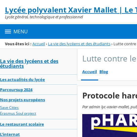
Panneau de gestion des cookies
Lycée polyvalent Xavier Mallet | Le T
Menu de la rubrique
Contenu
Lycée général, technologique et professionnel
MENU
Vous êtes ici :
Accueil
›
La vie des lycéens et des étudiants
›
Lutte contre 
Lutte contre l
La vie des lycéens et des
étudiants
Accueil
Blog
Les actualités du lycée
Parcoursup 2024
Protocole ha
Nos projets européens
Par admin lyc-xavier-mallet, publ
Save Cities
Erasmus Soul project
Le restaurant scolaire
L'internat