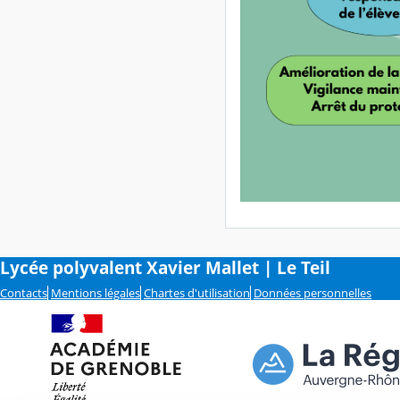
Lycée polyvalent Xavier Mallet | Le Teil
Contacts
Mentions légales
Chartes d'utilisation
Données personnelles