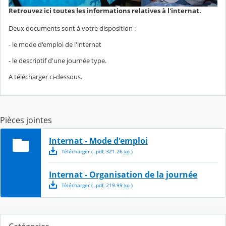
Retrouvez ici toutes les informations relatives à l'internat.
Deux documents sont à votre disposition :
- le mode d'emploi de l'internat
- le descriptif d'une journée type.
A télécharger ci-dessous.
Pièces jointes
Internat - Mode d'emploi
Télécharger
( .
pdf
,
321.26
ko
)
Internat - Organisation de la journée
Télécharger
( .
pdf
,
219.99
ko
)