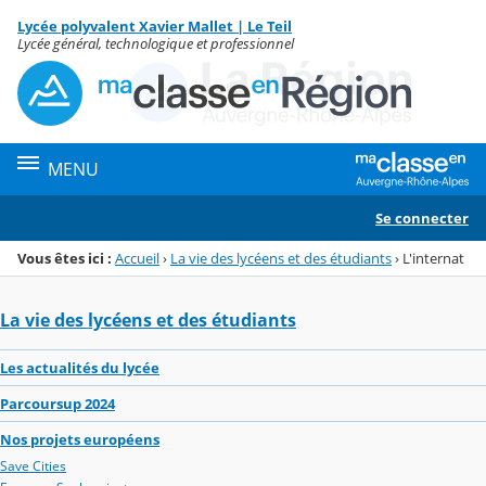
Panneau de gestion des cookies
Lycée polyvalent Xavier Mallet | Le Teil
Menu de la rubrique
Contenu
Lycée général, technologique et professionnel
MENU
Se connecter
Vous êtes ici :
Accueil
›
La vie des lycéens et des étudiants
›
L'internat
La vie des lycéens et des étudiants
Les actualités du lycée
Parcoursup 2024
Nos projets européens
Save Cities