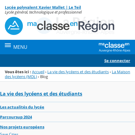
Panneau de gestion des cookies
Lycée polyvalent Xavier Mallet | Le Teil
Menu de la rubrique
Contenu
Lycée général, technologique et professionnel
MENU
Se connecter
Vous êtes ici :
Accueil
›
La vie des lycéens et des étudiants
›
La Maison
des lycéens (MDL)
›
Blog
La vie des lycéens et des étudiants
Les actualités du lycée
Parcoursup 2024
Nos projets européens
Save Cities