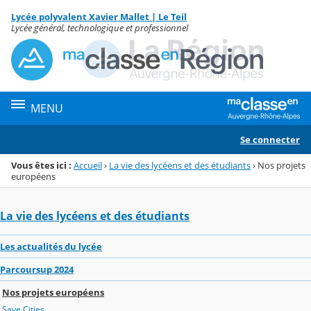
Panneau de gestion des cookies
Lycée polyvalent Xavier Mallet | Le Teil
Menu de la rubrique
Contenu
Lycée général, technologique et professionnel
MENU
Se connecter
Vous êtes ici :
Accueil
›
La vie des lycéens et des étudiants
›
Nos projets
européens
La vie des lycéens et des étudiants
Les actualités du lycée
Parcoursup 2024
Nos projets européens
Save Cities