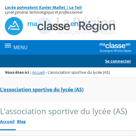
Panneau de gestion des cookies
Lycée polyvalent Xavier Mallet | Le Teil
Menu de la rubrique
Contenu
Lycée général, technologique et professionnel
MENU
Se connecter
Vous êtes ici :
Accueil
›
L'association sportive du lycée (AS)
L'association sportive du lycée (AS)
L'association sportive du lycée (AS)
Accueil
Blog