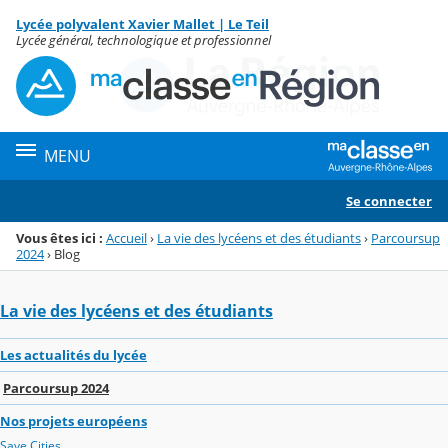
Panneau de gestion des cookies
Lycée polyvalent Xavier Mallet | Le Teil
Menu de la rubrique
Contenu
Lycée général, technologique et professionnel
MENU
Se connecter
Vous êtes ici :
Accueil
›
La vie des lycéens et des étudiants
›
Parcoursup
2024
›
Blog
La vie des lycéens et des étudiants
Les actualités du lycée
Parcoursup 2024
Nos projets européens
Save Cities