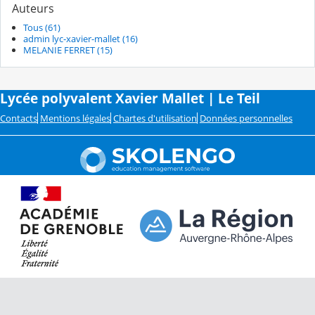
Auteurs
Tous (61)
admin lyc-xavier-mallet (16)
MELANIE FERRET (15)
Lycée polyvalent Xavier Mallet | Le Teil
Contacts
Mentions légales
Chartes d'utilisation
Données personnelles