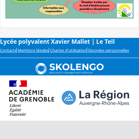
Lycée polyvalent Xavier Mallet | Le Teil
Contacts
Mentions légales
Chartes d'utilisation
Données personnelles