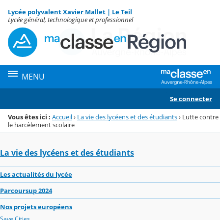
Panneau de gestion des cookies
Lycée polyvalent Xavier Mallet | Le Teil
Menu de la rubrique
Contenu
Lycée général, technologique et professionnel
MENU
Se connecter
Vous êtes ici :
Accueil
›
La vie des lycéens et des étudiants
›
Lutte contre
le harcèlement scolaire
La vie des lycéens et des étudiants
Les actualités du lycée
Parcoursup 2024
Nos projets européens
Save Cities