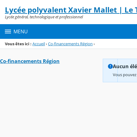
Panneau de gestion des cookies
Lycée polyvalent Xavier Mallet | Le T
Menu de la rubrique
Contenu
Lycée général, technologique et professionnel
MENU
Vous êtes ici :
Accueil
›
Co-financements Région
›
Co-financements Région
Aucun élém
Vous pouvez 