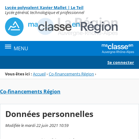
Panneau de gestion des cookies
Lycée polyvalent Xavier Mallet | Le Teil
Menu de la rubrique
Contenu
Lycée général, technologique et professionnel
MENU
Se connecter
Vous êtes ici :
Accueil
›
Co-financements Région
›
Co-financements Région
Données personnelles
Modifiée le mardi 22 juin 2021 10:59