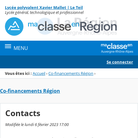
Panneau de gestion des cookies
Lycée polyvalent Xavier Mallet | Le Teil
Menu de la rubrique
Contenu
Lycée général, technologique et professionnel
MENU
Se connecter
Vous êtes ici :
Accueil
›
Co-financements Région
›
Co-financements Région
Contacts
Modifiée le lundi 6 février 2023 17:00