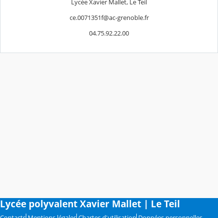
Lycée Xavier Mallet, Le Teil
ce.0071351f@ac-grenoble.fr
04.75.92.22.00
Lycée polyvalent Xavier Mallet | Le Teil
Contacts
Mentions légales
Chartes d'utilisation
Données personnelles