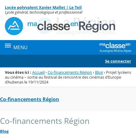
Panneau de gestion des cookies
Lycée polyvalent Xavier Mallet | Le Teil
Menu de la rubrique
Contenu
Lycée général, technologique et professionnel
MENU
Se connecter
Vous êtes ici :
Accueil
›
Co-financements Région
›
Blog
›
Projet lycéens
au cinéma – sortie au festival de rencontre des cinémas d’Europe
d’Aubenas le 19/11/2024
Co-financements Région
Co-financements Région
Blog