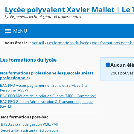
Panneau de gestion des cookies
Lycée polyvalent Xavier Mallet | Le T
Menu de la rubrique
Contenu
Lycée général, technologique et professionnel
MENU
Vous êtes ici :
Accueil
›
Les formations du lycée
›
Nos formations post-b
Les formations du lycée
Aucun élém
Nos formations professionnelles (Baccalauréats
Vous pouvez 
professionnels)
BAC PRO Accompagnement en Soins et Services à la
Personne (ASSP)
BAC PRO Métiers de la relation Clients (MRC - Commerce)
BAC PRO Gestion Administration & Transport Logistique
(GATL)
Nos formations post-bac
BTS Assistant de gestion PME/PMI
Secrétariat assistant médico-social