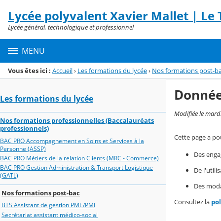
Panneau de gestion des cookies
Lycée polyvalent Xavier Mallet | Le T
Menu de la rubrique
Contenu
Lycée général, technologique et professionnel
MENU
Vous êtes ici :
Accueil
›
Les formations du lycée
›
Nos formations post-b
Donnée
Les formations du lycée
Modifiée le mard
Nos formations professionnelles (Baccalauréats
professionnels)
Cette page a pou
BAC PRO Accompagnement en Soins et Services à la
Personne (ASSP)
Des enga
BAC PRO Métiers de la relation Clients (MRC - Commerce)
BAC PRO Gestion Administration & Transport Logistique
De l'util
(GATL)
Des modal
Nos formations post-bac
Consultez la
po
BTS Assistant de gestion PME/PMI
Secrétariat assistant médico-social