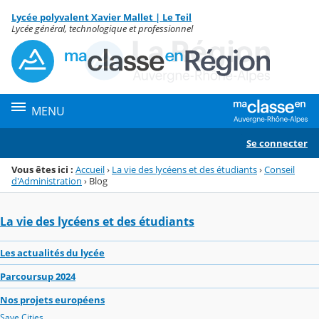
Panneau de gestion des cookies
Lycée polyvalent Xavier Mallet | Le Teil
Menu de la rubrique
Contenu
Lycée général, technologique et professionnel
MENU
Se connecter
Vous êtes ici :
Accueil
›
La vie des lycéens et des étudiants
›
Conseil
d'Administration
›
Blog
La vie des lycéens et des étudiants
Les actualités du lycée
Parcoursup 2024
Nos projets européens
Save Cities