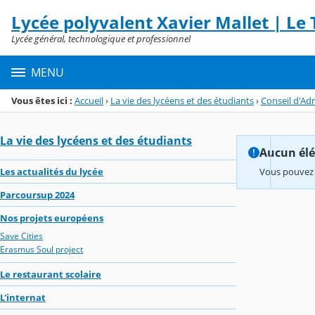
Panneau de gestion des cookies
Lycée polyvalent Xavier Mallet | Le T
Menu de la rubrique
Contenu
Lycée général, technologique et professionnel
MENU
Vous êtes ici :
Accueil
›
La vie des lycéens et des étudiants
›
Conseil d'Ad
La vie des lycéens et des étudiants
Aucun élém
Les actualités du lycée
Vous pouvez 
Parcoursup 2024
Nos projets européens
Save Cities
Erasmus Soul project
Le restaurant scolaire
L'internat