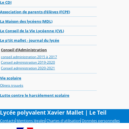
Le CDI
Association de parents d'élèves (FCPE)
La Maison des lycéens (MDL)
Le Conseil de la Vie Lycéenne (CVL)
Le p'tit mallet - journal du lycée
Conseil d'Administration
conseil administration 2015 à 2017
Conseil administration 2019-2020
Conseil administration 2020-2021
Vie scolaire
Objets trouvés
Lutte contre le harcèlement scolaire
Lycée polyvalent Xavier Mallet | Le Teil
Contacts
Mentions légales
Chartes d'utilisation
Données personnelles