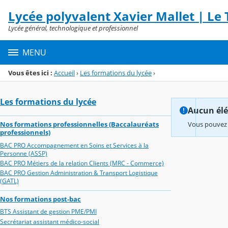
Panneau de gestion des cookies
Lycée polyvalent Xavier Mallet | Le T
Menu de la rubrique
Contenu
Lycée général, technologique et professionnel
MENU
Vous êtes ici :
Accueil
›
Les formations du lycée
›
Les formations du lycée
Aucun élém
Nos formations professionnelles (Baccalauréats
Vous pouvez 
professionnels)
BAC PRO Accompagnement en Soins et Services à la
Personne (ASSP)
BAC PRO Métiers de la relation Clients (MRC - Commerce)
BAC PRO Gestion Administration & Transport Logistique
(GATL)
Nos formations post-bac
BTS Assistant de gestion PME/PMI
Secrétariat assistant médico-social