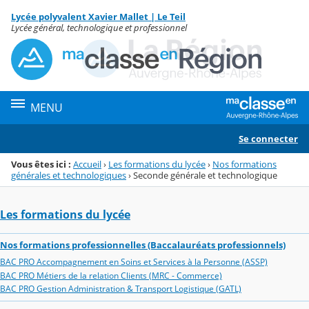
Panneau de gestion des cookies
Lycée polyvalent Xavier Mallet | Le Teil
Menu de la rubrique
Contenu
Lycée général, technologique et professionnel
MENU
Se connecter
Vous êtes ici :
Accueil
›
Les formations du lycée
›
Nos formations
générales et technologiques
›
Seconde générale et technologique
Les formations du lycée
Nos formations professionnelles (Baccalauréats professionnels)
BAC PRO Accompagnement en Soins et Services à la Personne (ASSP)
BAC PRO Métiers de la relation Clients (MRC - Commerce)
BAC PRO Gestion Administration & Transport Logistique (GATL)