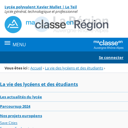
Panneau de gestion des cookies
Lycée polyvalent Xavier Mallet | Le Teil
Menu de la rubrique
Contenu
Lycée général, technologique et professionnel
MENU
Se connecter
Vous êtes ici :
Accueil
›
La vie des lycéens et des étudiants
›
La vie des lycéens et des étudiants
Les actualités du lycée
Parcoursup 2024
Nos projets européens
Save Cities