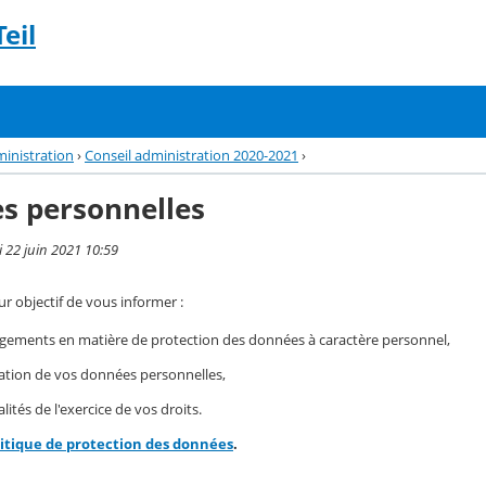
eil
ministration
›
Conseil administration 2020-2021
›
s personnelles
i 22 juin 2021 10:59
r objectif de vous informer :
gements en matière de protection des données à caractère personnel,
isation de vos données personnelles,
ités de l'exercice de vos droits.
litique de protection des données
.