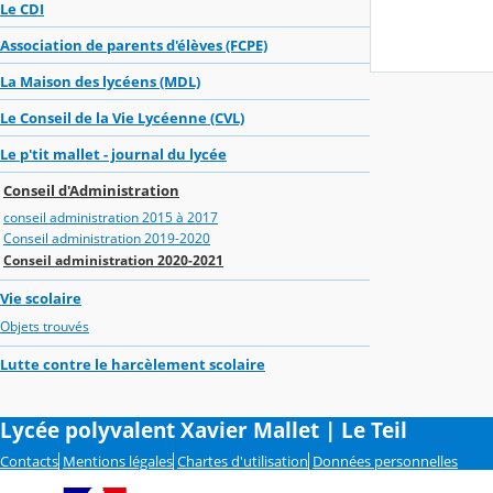
Le CDI
Association de parents d'élèves (FCPE)
La Maison des lycéens (MDL)
Le Conseil de la Vie Lycéenne (CVL)
Le p'tit mallet - journal du lycée
Conseil d'Administration
conseil administration 2015 à 2017
Conseil administration 2019-2020
Conseil administration 2020-2021
Vie scolaire
Objets trouvés
Lutte contre le harcèlement scolaire
Lycée polyvalent Xavier Mallet | Le Teil
Contacts
Mentions légales
Chartes d'utilisation
Données personnelles