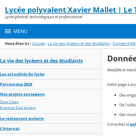
Panneau de gestion des cookies
Lycée polyvalent Xavier Mallet | Le T
Menu de la rubrique
Contenu
Lycée général, technologique et professionnel
MENU
Vous êtes ici :
Accueil
›
La vie des lycéens et des étudiants
›
Conseil d'Ad
Donnée
La vie des lycéens et des étudiants
Modifiée le mard
Les actualités du lycée
Parcoursup 2024
Cette page a pou
Nos projets européens
Des enga
Save Cities
De l'util
Erasmus Soul project
Des modal
Le restaurant scolaire
Consultez la
po
L'internat