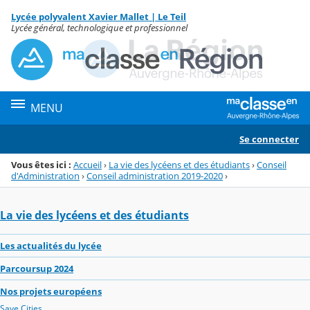
Panneau de gestion des cookies
Lycée polyvalent Xavier Mallet | Le Teil
Menu de la rubrique
Contenu
Lycée général, technologique et professionnel
MENU
Se connecter
Vous êtes ici :
Accueil
›
La vie des lycéens et des étudiants
›
Conseil
d'Administration
›
Conseil administration 2019-2020
›
La vie des lycéens et des étudiants
Les actualités du lycée
Parcoursup 2024
Nos projets européens
Save Cities