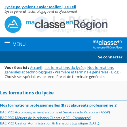
Panneau de gestion des cookies
Lycée polyvalent Xavier Mallet | Le Teil
Menu de la rubrique
Contenu
Lycée général, technologique et professionnel
MENU
Se connecter
Vous êtes ici :
Accueil
›
Les formations du lycée
›
Nos formations
générales et technologiques
›
Première et terminale générales
›
Blog
›
Choisir ses spécialités de première et de terminale générales
Les formations du lycée
Nos formations professionnelles (Baccalauréats professionnels)
BAC PRO Accompagnement en Soins et Services à la Personne (ASSP)
BAC PRO Métiers de la relation Clients (MRC - Commerce)
BAC PRO Gestion Administration & Transport Logistique (GATL)