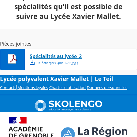
spécialités qu'il est possible de
suivre au Lycée Xavier Mallet.
Pièces jointes
Spécialités au lycée_2
Télécharger
( .
pdf
,
1.79
Mo
)
Lycée polyvalent Xavier Mallet | Le Teil
Contacts
Mentions légales
Chartes d'utilisation
Données personnelles