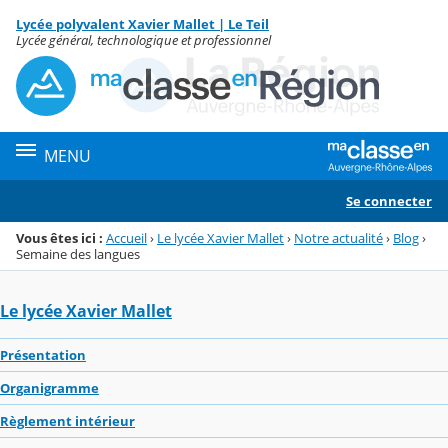
Panneau de gestion des cookies
Lycée polyvalent Xavier Mallet | Le Teil
Menu de la rubrique
Contenu
Lycée général, technologique et professionnel
MENU
Se connecter
Vous êtes ici :
Accueil
›
Le lycée Xavier Mallet
›
Notre actualité
›
Blog
›
Semaine des langues
Le lycée Xavier Mallet
Présentation
Organigramme
Règlement intérieur