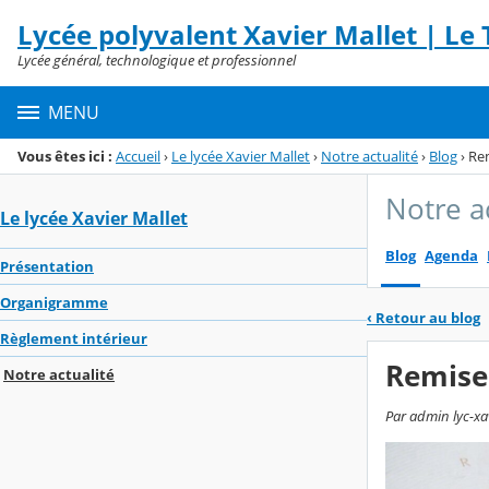
Panneau de gestion des cookies
Lycée polyvalent Xavier Mallet | Le T
Menu de la rubrique
Contenu
Lycée général, technologique et professionnel
MENU
Vous êtes ici :
Accueil
›
Le lycée Xavier Mallet
›
Notre actualité
›
Blog
›
Rem
Notre a
Le lycée Xavier Mallet
Blog
Agenda
Présentation
Organigramme
‹
Retour au blog
Règlement intérieur
Remise 
Notre actualité
Par admin lyc-xa