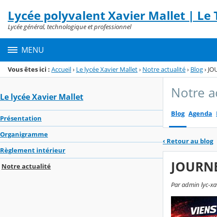
Panneau de gestion des cookies
Lycée polyvalent Xavier Mallet | Le T
Menu de la rubrique
Contenu
Lycée général, technologique et professionnel
MENU
Vous êtes ici :
Accueil
›
Le lycée Xavier Mallet
›
Notre actualité
›
Blog
›
JO
Notre a
Le lycée Xavier Mallet
Blog
Agenda
Présentation
Organigramme
‹
Retour au blog
Règlement intérieur
JOURNE
Notre actualité
Par admin lyc-xav