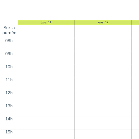
lun.
11
mar.
12
Sur la
journée
08h
09h
10h
11h
12h
13h
14h
15h