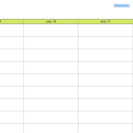
Imprimer
5
sam.
16
dim.
17